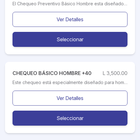
El Chequeo Preventivo Básico Hombre esta diseñado para hombres menores de los 40 años; el destinado para adelantarse a eventos que pongan en precario la salud de una personas en máximo nivel de esfuerzo y/o detectar a tiempo enfermedades, lo que permitirá tomar los correctivos y/o tratamientos que el o los especialistas le recomienden para así tener una vida más saludable.
Ver Detalles
Seleccionar
CHEQUEO BÁSICO HOMBRE +40
L 3,500.00
Este chequeo está especialmente diseñado para hombres mayores de 40 años, etapa en la que se recomienda realizar un control médico anual. El objetivo es detectar de manera temprana factores de riesgo que puedan desencadenar enfermedades, afectar la salud y, al mismo tiempo, fomentar un estilo de vida más saludable. Entre los principales factores de riesgo se encuentran el sobrepeso, el colesterol elevado, el tabaquismo y el sedentarismo, los cuales impactan directamente en el sistema cardiovascular. Adoptar hábitos como practicar actividad física regularmente, mantener una alimentación balanceada, evitar el consumo de tabaco y moderar la ingesta de alcohol son medidas fundamentales para preservar un buen estado de salud.
Ver Detalles
Seleccionar