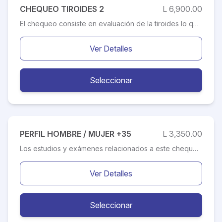
CHEQUEO TIROIDES 2
L 6,900.00
El chequeo consiste en evaluación de la tiroides lo que hace producir la hormona tiroidea, que controla muchas de las actividades de tu cuerpo, incluso la velocidad en la que quemas calorías y cuán rápido late tu corazón, es por eso la importancia de realizar tus chequeos a tiempo. Este chequeo incluye: un estudio Doppler de Ultrasonido de Tiroides, ideal para el diagnostico más oportuno.
Ver Detalles
Seleccionar
PERFIL HOMBRE / MUJER +35
L 3,350.00
Los estudios y exámenes relacionados a este chequeo preventivo, ayuda a prevenir y diagnosticar tempranamente patologías asociadas a la mujer. La detección temprana de cualquier afección, más un tratamiento adecuado, incrementa de manera importante las posibilidades de curar la enfermedad. El mismo esta diseñado específicamente a la edad cognitiva, permitiendo evaluar de manera especifica cualquier variación en los resultados presentados en los exámenes de laboratorio clínico.
Ver Detalles
Seleccionar