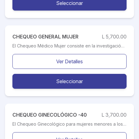
Seleccionar
CHEQUEO GENERAL MUJER
L 5,700.00
El Chequeo Médico Mujer consiste en la investigación de enfermedades que afectan a la mujer, entre ellas: las enfermedades ginecológicas y mamas. También el chequeo busca mantener la Salud de la Mujer, por lo cual se enfoca en el tratamiento, diagnóstico de enfermedades y padecimientos que afectan el bienestar físico y emocional.
Ver Detalles
Seleccionar
CHEQUEO GINECOLÓGICO -40
L 3,700.00
El Chequeo Ginecológico para mujeres menores a los 40 años, consiste en la investigación de enfermedades que afectan a la mujer, entre ellas: las enfermedades ginecológicas y mamas. El Chequeo Ginecológico preventivo ayuda a prevenir y diagnosticar tempranamente patologías asociadas a la Mujer. La detección temprana de cualquier afección, más un tratamiento adecuado, incrementa de manera importante las posibilidades de curar la enfermedad.