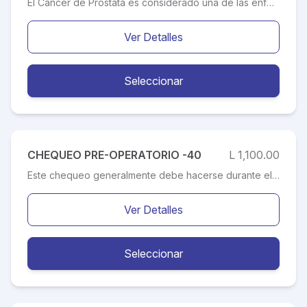
El Cáncer de Próstata es considerado una de las enfermedades más peligrosas que afecta a un alto porcentaje de la población masculina en Latinoamérica. Sus causas directas, al igual que el de muchos otros tipos de cáncer, hoy en día se encuentran en desconocimiento. Por lo tanto se deben hacer chequeos preventivos para poder tratar las enfermedades a tiempo. Este chequeo esta diseñado de manera completa para atender la investigación de enfermedades de próstata y ayudar a mantener un mejor bienestar en el hombre.
Ver Detalles
Seleccionar
CHEQUEO PRE-OPERATORIO -40
L 1,100.00
Este chequeo generalmente debe hacerse durante el mes previo a la cirugía. Esto dará un espacio tiempo a los médicos para tratar cualquier problema de salud que usted pueda manifestar antes o durante la intervención quirúrgica. El chequeo esta diseñado para pacientes menores de 40 años, que han programado un procedimiento con su Médico Especialista tratante.
Ver Detalles
Seleccionar