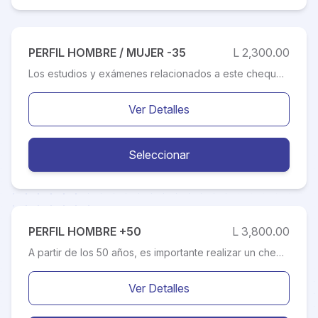
PERFIL HOMBRE / MUJER -35
L 2,300.00
Los estudios y exámenes relacionados a este chequeo preventivo, ayuda a prevenir y diagnosticar tempranamente patologías asociadas a la mujer. La detección temprana de cualquier afección, más un tratamiento adecuado, incrementa de manera importante las posibilidades de curar la enfermedad. El mismo esta diseñado específicamente a la edad cognitiva, permitiendo evaluar de manera especifica cualquier variación en los resultados presentados en los exámenes de laboratorio clínico.
Ver Detalles
Seleccionar
PERFIL HOMBRE +50
L 3,800.00
A partir de los 50 años, es importante realizar un chequeo anual, para evaluar hábitos, patologías crónicas, así como examen para diagnóstico precoz de cáncer de próstata y colon. Factores de riesgo como la hipertensión arterial, diabetes, alteración de lípidos sanguíneos, tabaquismo, la obesidad abdominal y el sedentarismo, aumentan el riesgo de enfermedades cardiovasculares (infarto agudo al miocardio y accidentes cerebro vasculares).
Ver Detalles