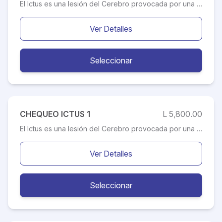
El Ictus es una lesión del Cerebro provocada por una alteración repentina de la circulación de la sangre. Las consecuencias son muy graves, por tanto, la detección de los síntomas y el tiempo de respuesta son clave para su abordaje. Es necesario que la persona que sospeche que está sufriendo un Ictus se ponga lo antes posible en manos de un equipo especializado, debido a que el tiempo de reacción ante el primer síntoma es fundamental para disminuir las secuelas, entre ellas: parálisis, problemas en la vista, trastornos en el lenguaje e insensibilidad. Este chequeo esta destinado a la valoración cuidadosa de todos aquellos síntomas del sistema nervioso que puedan indicar la presencia de enfermedades prevenibles o mejora la calidad de vida de pacientes que ya sufren de algún padecimiento neurológico.
Ver Detalles
Seleccionar
CHEQUEO ICTUS 1
L 5,800.00
El Ictus es una lesión del Cerebro provocada por una alteración repentina de la circulación de la sangre. Las consecuencias son muy graves, por tanto, la detección de los síntomas y el tiempo de respuesta son clave para su abordaje. Es necesario que la persona que sospeche que está sufriendo un Ictus se ponga lo antes posible en manos de un equipo especializado, debido a que el tiempo de reacción ante el primer síntoma es fundamental para disminuir las secuelas, entre ellas: parálisis, problemas en la vista, trastornos en el lenguaje e insensibilidad. Este chequeo esta destinado a la valoración cuidadosa de todos aquellos síntomas del sistema nervioso que puedan indicar la presencia de enfermedades prevenibles o mejora la calidad de vida de pacientes que ya sufren de algún padecimiento neurológico.
Ver Detalles
Seleccionar