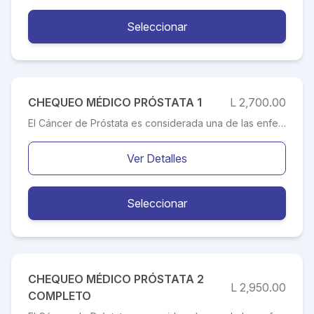
Seleccionar
CHEQUEO MÉDICO PRÓSTATA 1
L 2,700.00
El Cáncer de Próstata es considerada una de las enfermedades más peligrosas que afecta a un alto porcentaje de la población masculina en Latinoamérica. Sus causas directas, al igual que el de muchos otros tipos de cáncer, hoy en día se encuentran en desconocimiento. Por lo tanto se deben hacer chequeos preventivos para poder tratar las enfermedades a tiempo y oportunamente.
Ver Detalles
Seleccionar
CHEQUEO MÉDICO PRÓSTATA 2
L 2,950.00
COMPLETO