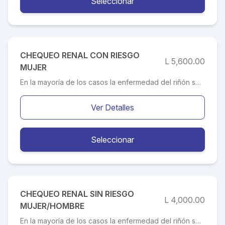
Seleccionar
CHEQUEO RENAL CON RIESGO
L 5,600.00
MUJER
En la mayoría de los casos la enfermedad del riñón se desarrolla de forma oculta y silenciosa, y los efectos pueden percibirse varios años después de su desarrollo. Como consecuencia de ellos, muchos pacientes con enfermedad renal no consultan a un médico hasta encontrarse en estados avanzados de la enfermedad. La prevención renal nos permite evitar complicaciones futuras o dar tratamiento oportuno a enfermedades relacionadas con la insuficiencia crónica renal.
Ver Detalles
Seleccionar
CHEQUEO RENAL SIN RIESGO
L 4,000.00
MUJER/HOMBRE
En la mayoría de los casos la enfermedad del riñón se desarrolla de forma oculta y silenciosa, y los efectos pueden percibirse varios años después de su desarrollo. Como consecuencia de ellos, muchos pacientes con enfermedad renal no consultan a un médico hasta encontrarse en estados avanzados de la enfermedad. La prevención renal nos permite evitar complicaciones futuras o dar tratamiento oportuno a enfermedades relacionadas con la insuficiencia crónica renal.