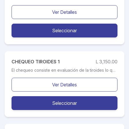
Ver Detalles
Seleccionar
CHEQUEO TIROIDES 1
L 3,150.00
El chequeo consiste en evaluación de la tiroides lo que hace producir la hormona tiroidea, que controla muchas de las actividades de tu cuerpo, incluso la velocidad en la que quemas calorías y cuán rápido late tu corazón, es por eso la importancia de realizar tus chequeos a tiempo. Este chequeo incluye un estudio de ultrasonido que aportará al Médico Especialista la información necesaria para el diagnostico oportuno.
Ver Detalles
Seleccionar