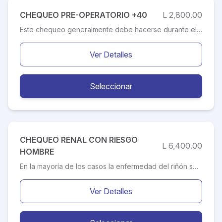
CHEQUEO PRE-OPERATORIO +40
L 2,800.00
Este chequeo generalmente debe hacerse durante el mes previo a la cirugía. Esto dará un espacio tiempo a los médicos para tratar cualquier problema de salud que usted pueda manifestar antes o durante la intervención quirúrgica. El chequeo esta diseñado para pacientes mayores de 40 años, que han programado un procedimiento con su Médico Especialista tratante.
Ver Detalles
Seleccionar
CHEQUEO RENAL CON RIESGO
L 6,400.00
HOMBRE
En la mayoría de los casos la enfermedad del riñón se desarrolla de forma oculta y silenciosa, y los efectos pueden percibirse varios años después de su desarrollo. Como consecuencia de ellos, muchos pacientes con enfermedad renal no consultan a un médico hasta encontrarse en estados avanzados de la enfermedad. La prevención renal nos permite evitar complicaciones futuras o dar tratamiento oportuno a enfermedades relacionadas con la insuficiencia crónica renal.
Ver Detalles