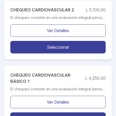
CHEQUEO CARDIOVASCULAR 2
L 5,100.00
El chequeo consiste en una evaluación integral personalizada y más completa, destinada a detectar los factores de riesgo cardiovascular (como hipertensión, diabetes, colesterol elevado, entre otros) o patologías cardiovasculares asintomáticas, con el propósito de disminuir el riesgo cardiovascular y prevenir el desarrollo de eventos, tales como: infarto al miocardio, infarto o hemorragia cerebral y otros.
Ver Detalles
Seleccionar
CHEQUEO CARDIOVASCULAR
L 4,250.00
BÁSICO 1
El chequeo consiste en una evaluación integral personalizada destinada a detectar los factores de riesgo cardiovascular (como hipertensión, diabetes, colesterol elevado, entre otros) o patologías cardiovasculares asintomáticas, con el propósito de disminuir el riesgo cardiovascular y prevenir el desarrollo de eventos, tales como: infarto al miocardio, infarto o hemorragia cerebral y otros.
Ver Detalles