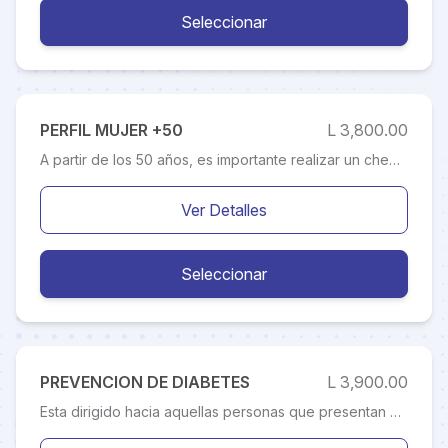
Seleccionar
PERFIL MUJER +50
L 3,800.00
A partir de los 50 años, es importante realizar un chequeo anual, para evaluar hábitos, patologías crónicas, así como examen para diagnóstico precoz de cáncer de próstata y colon. Factores de riesgo como la hipertensión arterial, diabetes, alteración de lípidos sanguíneos, tabaquismo, la obesidad abdominal y el sedentarismo, aumentan el riesgo de enfermedades cardiovasculares (infarto agudo al miocardio y accidentes cerebro vasculares).
Ver Detalles
Seleccionar
PREVENCION DE DIABETES
L 3,900.00
Esta dirigido hacia aquellas personas que presentan un cuadro de antecedentes con familiares diabéticos, por medio del cual se busca una detección temprana de todos los factores que predispone esta enfermedad Este chequeo esta elaborado para llevar un mejor control de su enfermedad, se realiza una seria de pruebas de laboratorio sumado a una valoración por un Médico Especialista en Endocrinología. Cualquier persona que tenga síntomas de diabetes debe ser examinada para detectar la enfermedad. Algunas personas no tendrán síntomas, pero pueden tener factores de riesgo para diabetes y deben ser examinadas. Los exámenes les permiten a los Médicos Especialistas en Endocrinología detectar la diabetes más temprano y trabajar con sus pacientes para manejar la enfermedad y prevenir sus complicaciones. Los exámenes también les permite detectar la prediabetes. Los cambios del estilo de vida encaminados a perder una cantidad moderada de peso, si se tiene sobrepeso, pueden ayudar a retardar o prevenir la diabetes tipo 2. El manejo de la Diabetes previene las complicaciones en el organismo y la afección de estos.