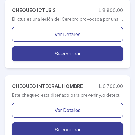
CHEQUEO ICTUS 2
L 8,800.00
El Ictus es una lesión del Cerebro provocada por una alteración repentina de la circulación de la sangre. Las consecuencias son muy graves, por tanto, la detección de los síntomas y el tiempo de respuesta son clave para su abordaje. Es necesario que la persona que sospeche que está sufriendo un Ictus se ponga lo antes posible en manos de un equipo especializado, debido a que el tiempo de reacción ante el primer síntoma es fundamental para disminuir las secuelas, entre ellas: parálisis, problemas en la vista, trastornos en el lenguaje e insensibilidad. Este chequeo esta destinado a la valoración cuidadosa de todos aquellos sintomas del sistema nervioso que puedan indicar la presencia de enfermedades prevenibles o mejora la calidad de vida de pacientes que ya sufren de algun padecimiento neurologíco.
Ver Detalles
Seleccionar
CHEQUEO INTEGRAL HOMBRE
L 6,700.00
Este chequeo esta diseñado para prevenir y/o detectar a tiempo enfermedades, lo que permitirá tomar los correctivos y/o tratamientos que el o los especialistas le recomienden para así tener una vida más saludable. Muchos de los principales riesgos de salud que enfrentan los hombres, como el de cáncer del colon o enfermedades cardiacas, pueden prevenirse y tratarse con un diagnóstico anticipado. Este chequeo esta destinado para personas de alto riesgo, como ser: pacientes con hipertensión, obesos, fumadores o diabéticos, etc.; al igual que aquellos que acontecen con familiares en el primer y segundo grado de consanguinidad que hayan sufrido un evento cardiovascular. Como también, los que deseen prevenir cualquier situación de este tipo.
Ver Detalles
Seleccionar