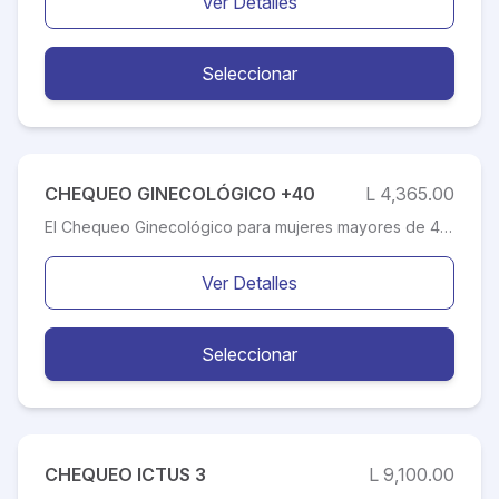
Ver Detalles
Seleccionar
CHEQUEO GINECOLÓGICO +40
L 4,365.00
El Chequeo Ginecológico para mujeres mayores de 40 años consiste en la investigación de enfermedades que afectan a la mujer, entre ellas: las enfermedades ginecológicas y mamas. El Control Ginecológico es parte del control de salud de rutina que debe tener toda mujer, y sus objetivos son promocionar las prácticas de prevención, la educación para el reconocimiento de los factores de riesgo para las diversas enfermedades e identificar los problemas médicos. Cada etapa de la vida tiene sus características propias y, según ellas, los médicos evalúan, aconsejan e indican los exámenes necesarios para evaluar la condición de salud de cada mujer, según su edad y factores de riesgo.
Ver Detalles
Seleccionar
CHEQUEO ICTUS 3
L 9,100.00