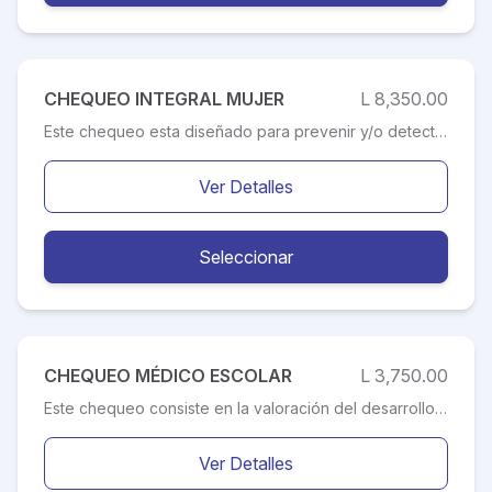
CHEQUEO INTEGRAL MUJER
L 8,350.00
Este chequeo esta diseñado para prevenir y/o detectar a tiempo enfermedades, lo que permitirá tomar los correctivos y/o tratamientos que el o los especialistas le recomienden para así tener una vida más saludable. La salud integral de la mujer permite un optimo desarrollo de una vida saludable, generando un mejor estado fisico y mental, mejorando aquellos aspectos relevantes en la vida de la mujer, como ser: menopausia, alimentación y nutrición, deporte, belleza, cosmética, complementos alimenticios, embarazo y autocuidado. Este chequeo esta destinado para personas de alto riesgo, como ser: pacientes con hipertensión, obesos, fumadores o diabéticos, etc.; al igual que aquellos que acontecen con familiares en el primer y segundo grado de consanguinidad que hayan sufrido un evento cardiovascular. Como también, los que deseen prevenir cualquier situación de este tipo.
Ver Detalles
Seleccionar
CHEQUEO MÉDICO ESCOLAR
L 3,750.00
Este chequeo consiste en la valoración del desarrollo y crecimiento del niños, dentro del cual se realizan estudios de audiometría y oftalmología, con los que se pueden detectar los problemas mas frecuentes que sufren a estas edades; como ser: la falta de interés en el aprendizaje, entre otros. Ademas es utilizado en el proceso de admisión en las escuelas para su ingreso.
Ver Detalles