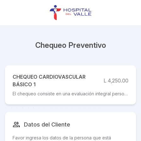
Chequeo Preventivo
CHEQUEO CARDIOVASCULAR
L 4,250.00
BÁSICO 1
El chequeo consiste en una evaluación integral personalizada destinada a detectar los factores de riesgo cardiovascular (como hipertensión, diabetes, colesterol elevado, entre otros) o patologías cardiovasculares asintomáticas, con el propósito de disminuir el riesgo cardiovascular y prevenir el desarrollo de eventos, tales como: infarto al miocardio, infarto o hemorragia cerebral y otros.
group
Datos del Cliente
Favor ingresa los datos de la persona que está